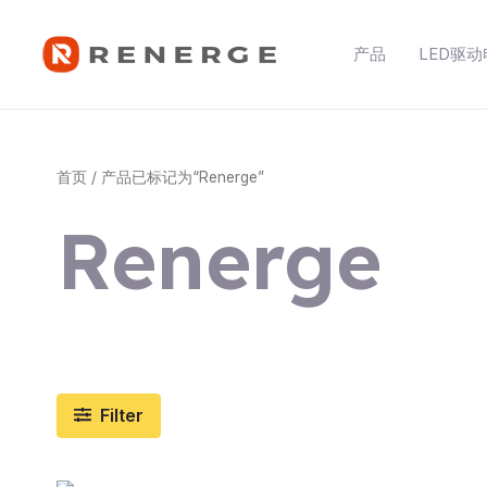
跳
至
产品
LED驱
内
容
首页
/ 产品已标记为“Renerge”
Renerge
Filter