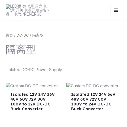
跳
Main
至
Men
内
容
首页
/
DC-DC
/ 隔离型
隔离型
Isolated DC-DC Power Supply
Isolated 12V 24V 36V
Isolated 12V 24V 36V
48V 60V 72V 80V
48V 60V 72V 80V
100V to 12V DC-DC
100V to 24V DC-DC
Buck Converter
Buck Converter