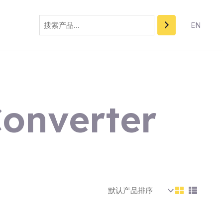
搜
索
EN
onverter