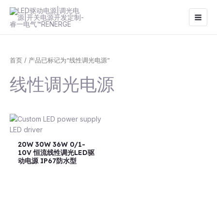
跳
Main
至
Men
内
容
首页
/ 产品已标记为“线性调光电源”
线性调光电源
20W 30W 36W 0/1-
10V 恒流线性调光LED驱
动电源 IP67防水型