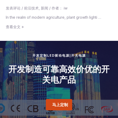
发表评论
/
前沿技术
,
新闻
/ 作者：
iw
In the realm of modern agriculture, plant growth lighti …
查看全文 »
开发定制LED驱动电源|开关电源
开发制造可靠高效价优的开
关电产品
马上定制