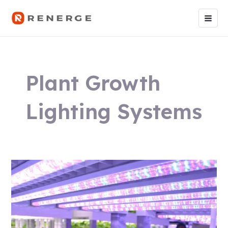
跳
Main
至
Men
内
容
Plant Growth
Lighting Systems
Power
Requirements
and
Key
Considerations
for