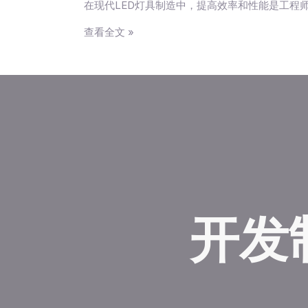
LED
在现代LED灯具制造中，提高效率和性能是工程
灯
查看全文 »
具
效
率
和
性
能
的
影
响
开发