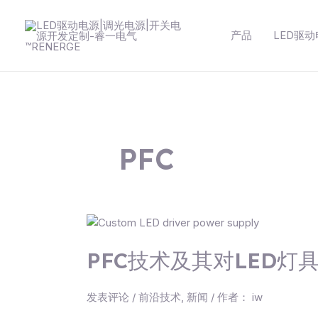
跳
至
产品
LED驱
内
容
PFC
PFC
技
PFC技术及其对LED灯
术
及
其
发表评论
/
前沿技术
,
新闻
/ 作者：
iw
对