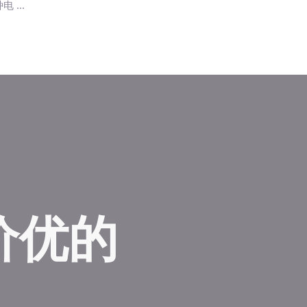
电 …
价优的