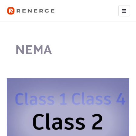
跳
Main
至
Men
内
容
NEMA