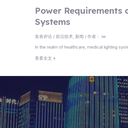
Power Requirements a
Systems
发表评论
/
前沿技术
,
新闻
/ 作者：
iw
In the realm of healthcare, medical lighting sys
查看全文 »