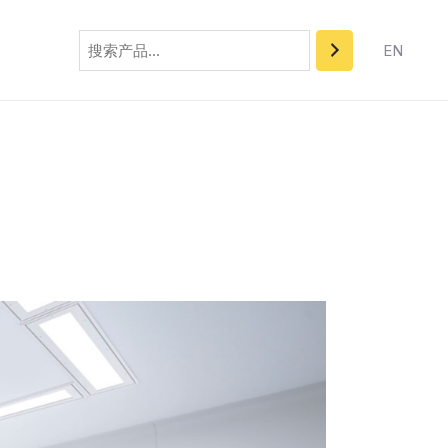
搜
索
EN