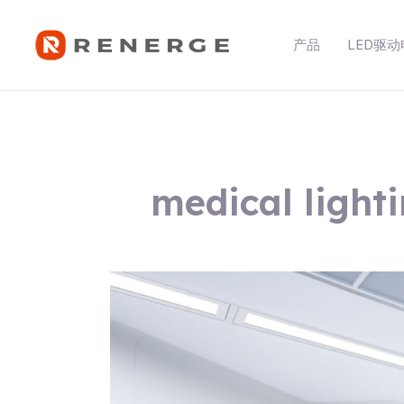
跳
至
产品
LED驱
内
容
medical light
Power
Requirements
and
Key
Considerations
for