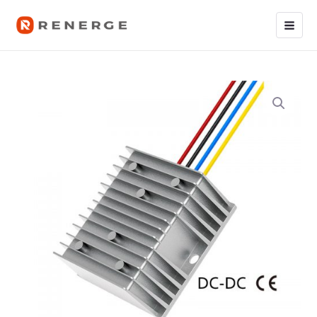
跳
Main
至
Men
内
容