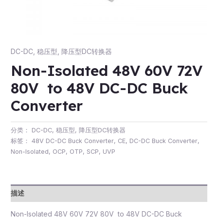
DC-DC
,
稳压型
,
降压型DC转换器
Non-Isolated 48V 60V 72V
80V to 48V DC-DC Buck
Converter
分类：
DC-DC
,
稳压型
,
降压型DC转换器
标签：
48V DC-DC Buck Converter
,
CE
,
DC-DC Buck Converter
,
Non-Isolated
,
OCP
,
OTP
,
SCP
,
UVP
描述
Non-Isolated 48V 60V 72V 80V to 48V DC-DC Buck