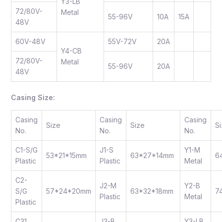
Y3-LB
72/80V-
Metal
55-96V
10A
15A
48V
60V-48V
55V-72V
20A
Y4-CB
72/80V-
Metal
55-96V
20A
48V
Casing Size:
Casing
Casing
Casing
Size
Size
S
No.
No.
No.
C1-S/G
J1-S
Y1-M
53*21*15mm
63*27*14mm
6
Plastic
Plastic
Metal
C2-
J2-M
Y2-B
S/G
57*24*20mm
63*32*18mm
7
Plastic
Metal
Plastic
C31
J3-B
Y3-LB