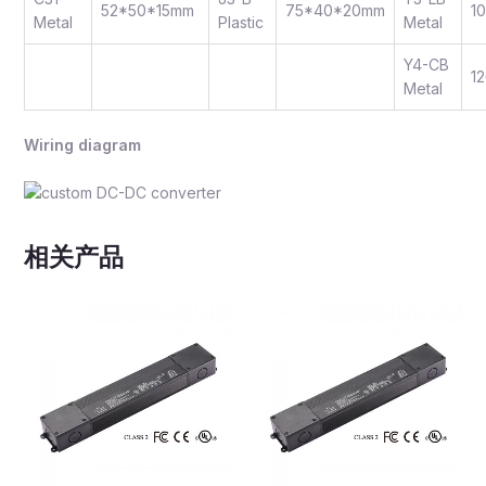
52*50*15mm
75*40*20mm
1
Metal
Plastic
Metal
Y4-CB
1
Metal
Wiring diagram
相关产品