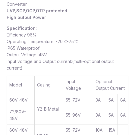
Converter
UVP,SCP,OCP,OTP protected
High output Power
Specification:
Efficiency 96%
Operating Temperature: -20℃-75℃
IP65 Waterproof
Output Voltage: 48V
Input voltage and Output current:(multi-optional output
current)
Input
Optional
Model
Casing
Voltage
Output Current
60V-48V
55-72V
3A
5A
8A
Y2-B Metal
72/80V-
55-96V
3A
5A
8A
48V
60V-48V
55-72V
10A
15A