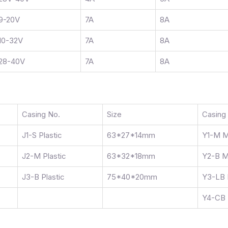
9-20V
7A
8A
10-32V
7A
8A
28-40V
7A
8A
Casing No.
Size
Casing
J1-S Plastic
63*27*14mm
Y1-M M
J2-M Plastic
63*32*18mm
Y2-B M
J3-B Plastic
75*40*20mm
Y3-LB 
Y4-CB 