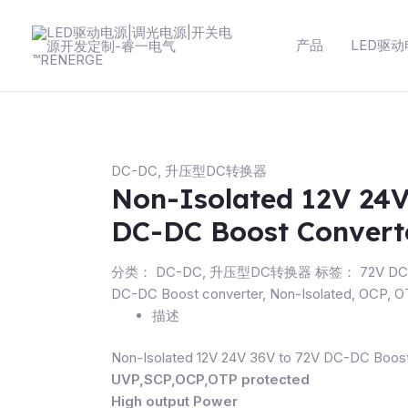
跳
至
产品
LED驱
内
容
DC-DC
,
升压型DC转换器
Non-Isolated 12V 24V
DC-DC Boost Convert
分类：
DC-DC
,
升压型DC转换器
标签：
72V DC
DC-DC Boost converter
,
Non-Isolated
,
OCP
,
O
描述
Non-Isolated 12V 24V 36V to 72V DC-DC Boos
UVP,SCP,OCP,OTP protected
High output Power