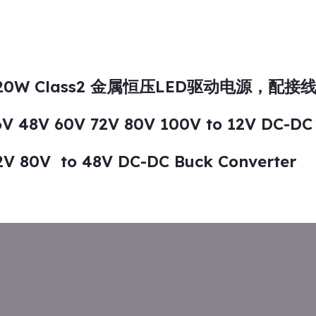
0W-320W Class2 金属恒压LED驱动电源，配接
6V 48V 60V 72V 80V 100V to 12V DC-DC
2V 80V to 48V DC-DC Buck Converter