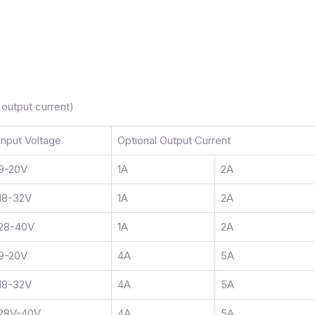
 output current)
Input Voltage
Optional Output Current
9-20V
1A
2A
18-32V
1A
2A
28-40V
1A
2A
9-20V
4A
5A
18-32V
4A
5A
28V-40V
4A
5A