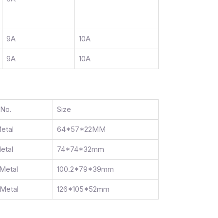
9A
10A
9A
10A
 No.
Size
etal
64*57*22MM
etal
74*74*32mm
Metal
100.2*79*39mm
Metal
126*105*52mm