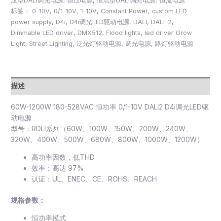
压型DALI调光电源
,
恒压电源
,
恒流型DALI调光电源
,
恒流电源
标签：
0-10V
,
0/1-10V
,
1-10V
,
Constant Power
,
custom LED
power supply
,
D4i
,
D4i调光LED驱动电源
,
DALI
,
DALI-2
,
Dimmable LED driver
,
DMX512
,
Flood lights
,
led driver Grow
Light
,
Street Lighting
,
泛光灯驱动电源
,
调光电源
,
路灯驱动电源
描述
60W-1200W 180-528VAC 恒功率 0/1-10V DALI2 D4i调光LED驱
动电源
型号：RDLI系列（60W、100W、150W、200W、240W、
320W、400W、500W、680W、800W、1000W、1200W）
高功率因数，低THD
效率：高达 97%
认证：UL、ENEC、CE、ROHS、REACH
规格参数：
恒功率模式