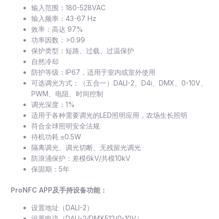
输入范围：180-528VAC
输入频率：43-67 Hz
效率：高达 97%
功率因数：>0.99
保护类型：短路、过载、过温保护
自然冷却
防护等级：IP67，适用于室内或室外使用
可选调光方式：（五合一）DALI-2、D4i、DMX、0-10V、
PWM、电阻、时间控制
调光深度：1%
适用于各种需要调光的LED照明应用，农场生长照明
符合全球照明安全法规
待机功耗 ≤0.5W
隔离调光、调光切断、无残留光调光
防浪涌保护：差模6kV/共模10kV
保固期：5年
ProNFC APP及手持设备功能：
设置地址（DALI-2）
设置电流（DALI-2/DMX512/0-10V）