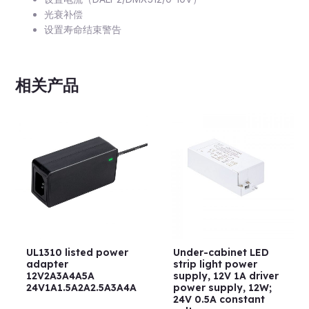
光衰补偿
设置寿命结束警告
相关产品
UL1310 listed power
Under-cabinet LED
adapter
strip light power
12V2A3A4A5A
supply, 12V 1A driver
24V1A1.5A2A2.5A3A4A
power supply, 12W;
24V 0.5A constant