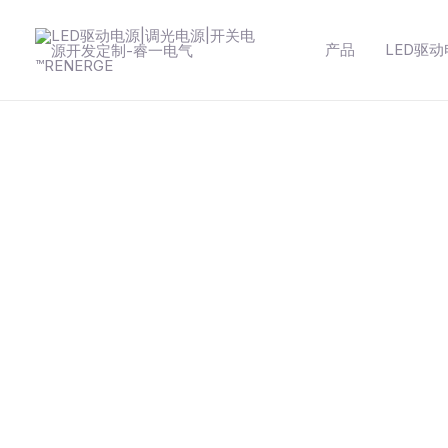
跳
至
产品
LED驱
内
容