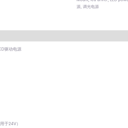
源
,
调光电源
光LED驱动电源
适用于24V）